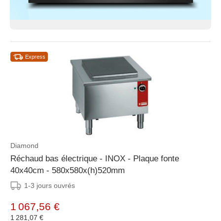
Express
Diamond
Réchaud bas électrique - INOX - Plaque fonte
40x40cm - 580x580x(h)520mm
1-3 jours ouvrés
1 067,56 €
1 281,07 €