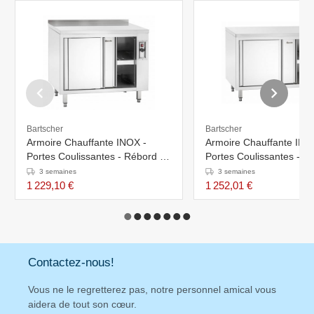
Bartscher
Bartscher
Armoire Chauffante INOX -
Armoire Chauffante INO
Portes Coulissantes - Rébord -
Portes Coulissantes - 2
2kW - 1000x700x850-900(h)mm
1200x700x850/900(h)
3 semaines
3 semaines
1 229,10 €
1 252,01 €
Contactez-nous!
Vous ne le regretterez pas, notre personnel amical vous
aidera de tout son cœur.