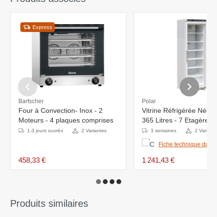
Express
Bartscher
Polar
Four à Convection- Inox - 2
Vitrine Réfrigérée Négat
Moteurs - 4 plaques comprises
365 Litres - 7 Etagères F
600x600x1850(h)mm
1-3 jours ouvrés
2 Variantes
3 semaines
2 Variant
Fiche technique du pr
458,33 €
1 241,43 €
Produits similaires