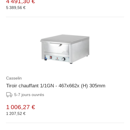
4 491,30 €
5 389,56 €
Casselin
Tiroir chauffant 1/1GN - 467x662x (H) 305mm
5-7 jours ouvrés
1 006,27 €
1 207,52 €