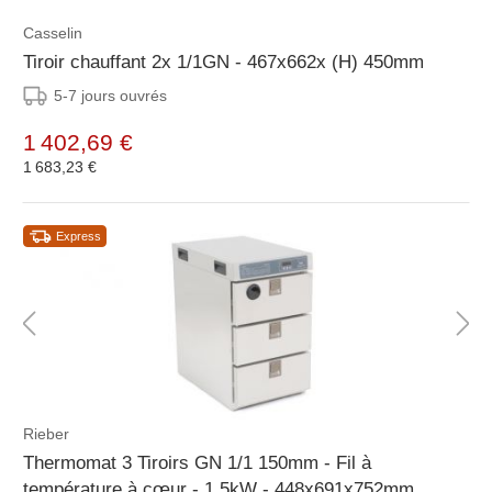
Casselin
Tiroir chauffant 2x 1/1GN - 467x662x (H) 450mm
5-7 jours ouvrés
1 402,69 €
1 683,23 €
Express
Rieber
Thermomat 3 Tiroirs GN 1/1 150mm - Fil à
température à cœur - 1,5kW - 448x691x752mm