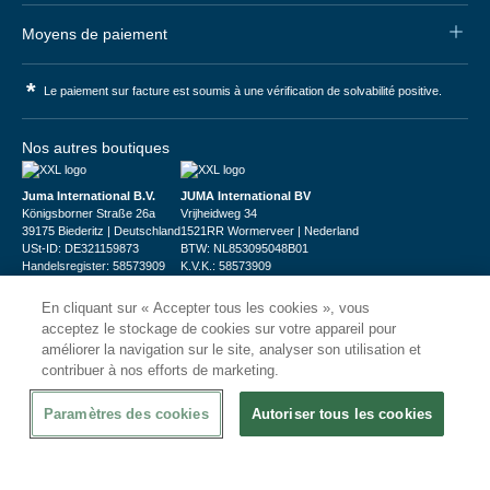
Moyens de paiement
*
Le paiement sur facture est soumis à une vérification de solvabilité positive.
Nos autres boutiques
Juma International B.V.
JUMA International BV
Königsborner Straße 26a
Vrijheidweg 34
39175 Biederitz | Deutschland
1521RR Wormerveer | Nederland
USt-ID: DE321159873
BTW: NL853095048B01
Handelsregister: 58573909
K.V.K.: 58573909
En cliquant sur « Accepter tous les cookies », vous
acceptez le stockage de cookies sur votre appareil pour
améliorer la navigation sur le site, analyser son utilisation et
contribuer à nos efforts de marketing.
© 2026
CHRshop
Paramètres des cookies
Autoriser tous les cookies
Confidentialité et Sécurité
Disclaimer
Conditions Générales