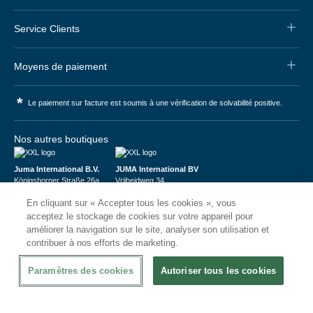
Service Clients
Moyens de paiement
*
Le paiement sur facture est soumis à une vérification de solvabilité positive.
Nos autres boutiques
Juma International B.V.
JUMA International BV
Königsborner Straße 26a
Vrijheidweg 34
39175 Biederitz | Deutschland
1521RR Wormerveer | Nederland
En cliquant sur « Accepter tous les cookies », vous
USt-ID: DE321159873
BTW: NL853095048B01
Handelsregister: 58573909
K.V.K.: 58573909
acceptez le stockage de cookies sur votre appareil pour
améliorer la navigation sur le site, analyser son utilisation et
contribuer à nos efforts de marketing.
Paramètres des cookies
Autoriser tous les cookies
© 2026
CHRshop