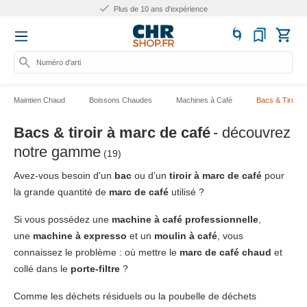
Plus de 10 ans d'expérience
Numéro d'article, cat
Maintien Chaud
Boissons Chaudes
Machines à Café
Bacs & Tiroirs
Bacs & tiroir à marc de café
- découvrez
notre gamme
(19)
Avez-vous besoin d'un
bac
ou d’un
tiroir à marc de café
pour
la grande quantité de
marc de café
utilisé ?
Si vous possédez une
machine à café professionnelle
,
une
machine à expresso
et un
moulin à café
, vous
connaissez le problème : où mettre le
marc de café chaud
et
collé dans le
porte-filtre
?
Comme les déchets résiduels ou la poubelle de déchets