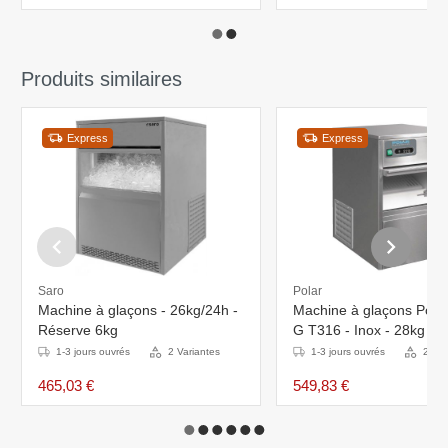
Produits similaires
Express
Express
Saro
Polar
Machine à glaçons - 26kg/24h -
Machine à glaçons Polar
Réserve 6kg
G T316 - Inox - 28kg
1-3 jours ouvrés
2 Variantes
1-3 jours ouvrés
2 Var
465,03 €
549,83 €