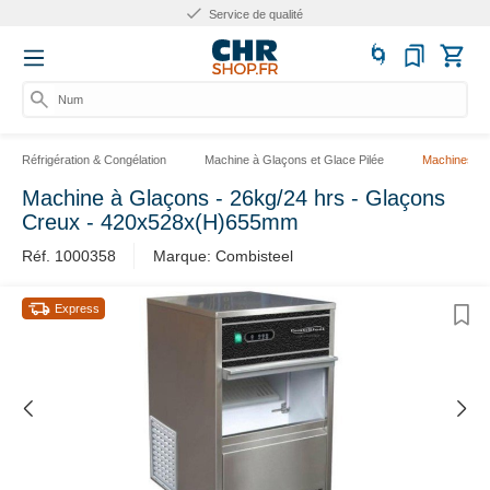
Service de qualité
Numér
Réfrigération & Congélation
Machine à Glaçons et Glace Pilée
Machines à 
Machine à Glaçons - 26kg/24 hrs - Glaçons
Creux - 420x528x(H)655mm
Réf. 1000358
Marque: Combisteel
Express