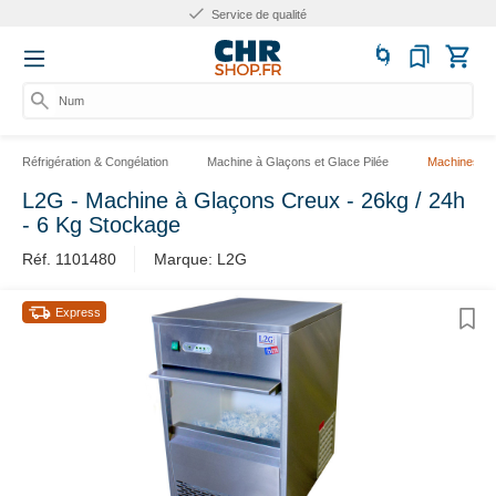
Service de qualité
Numér
Réfrigération & Congélation
Machine à Glaçons et Glace Pilée
Machines à 
L2G - Machine à Glaçons Creux - 26kg / 24h
- 6 Kg Stockage
Réf. 1101480
Marque: L2G
Express