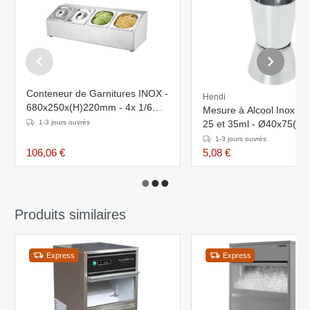
Conteneur de Garnitures INOX -
Hendi
680x250x(H)220mm - 4x 1/6
Mesure à Alcool Inox - 2
GN - 100 mm
1-3 jours ouvrés
25 et 35ml - Ø40x75(h
1-3 jours ouvrés
106,06 €
5,08 €
Produits similaires
Express
Express