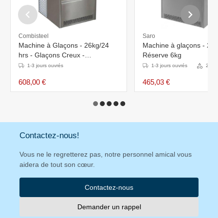
Combisteel
Saro
Machine à Glaçons - 26kg/24
Machine à glaçons - 26k
hrs - Glaçons Creux -
Réserve 6kg
420x528x(H)655mm
1-3 jours ouvrés
1-3 jours ouvrés
2 Var
608,00 €
465,03 €
Contactez-nous!
Vous ne le regretterez pas, notre personnel amical vous
aidera de tout son cœur.
Contactez-nous
Demander un rappel