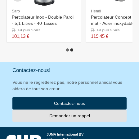
Saro
Hendi
Percolateur Inox - Double Paroi
Percolateur Concept Lin
- 5,1 Litres - 40 Tasses
mat - Acier inoxydable à
paroi - 13 litres - 357x3
1-3 jours ouvrés
1-3 jours ouvrés
502mm
101,13 €
119,45 €
Contactez-nous!
Vous ne le regretterez pas, notre personnel amical vous
aidera de tout son cœur.
Contactez-nous
Demander un rappel
JUMA International BV