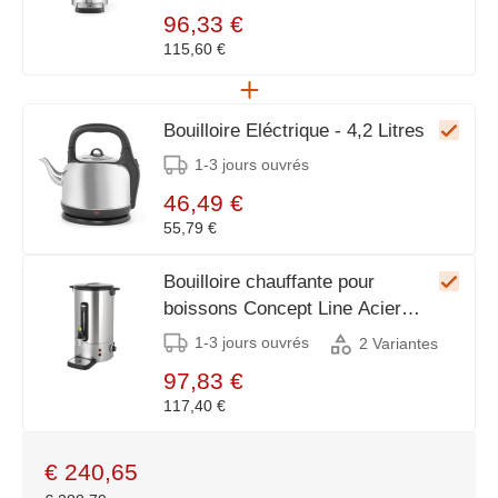
96,33 €
115,60 €
Bouilloire Eléctrique - 4,2 Litres
1-3 jours ouvrés
46,49 €
55,79 €
Bouilloire chauffante pour
boissons Concept Line Acier
inoxydable - 16 Litres -
1-3 jours ouvrés
2 Variantes
357x380x (H) 502mm
97,83 €
117,40 €
€
240,65