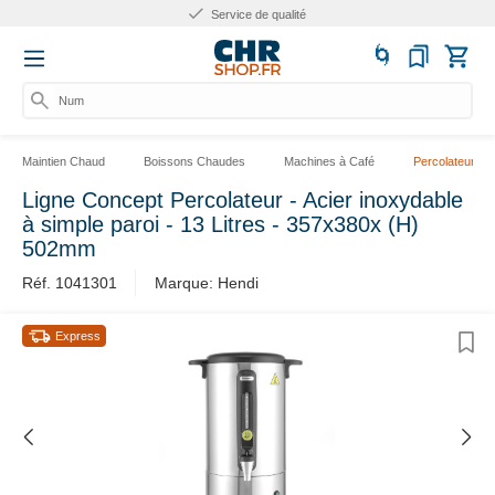
Service de qualité
Numér
Maintien Chaud
Boissons Chaudes
Machines à Café
Percolateurs
Ligne Concept Percolateur - Acier inoxydable
à simple paroi - 13 Litres - 357x380x (H)
502mm
Réf. 1041301
Marque: Hendi
Express