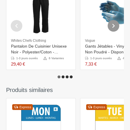
Whites Chefs Clothing
Vogue
Pantalon De Cuisinier Unisexe
Gants Jétables - Vinyle 
Noir - Polyester/Coton -
Non Poudré - Disponible
Disponibles En 6 Tailles
Tailles - 100 Pièces
1-3 jours ouvrés
6 Variantes
1-3 jours ouvrés
4 Var
29,40 €
7,33 €
Produits similaires
Express
Express