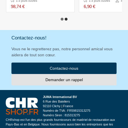
1000 Pièces
1-3 jours ouvrés
1-3 jours ouvrés
4 Var
98,74 €
6,90 €
Contactez-nous!
Vous ne le regretterez pas, notre personnel amical vous
aidera de tout son cœur.
Contactez-nous
Demander un rappel
JUMA International BV
6 Rue des Bateliers
92110 Clichy | France
Numéro de TVA : FR59815313275
Numéro Siren : 815313275
CHRshop est l'un des plus grands fournisseurs de matériel de restauration aux
Pays-Bas et en Belgique. Nous fournissons aussi bien les entreprises que les