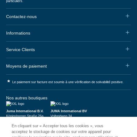
particuliers.
Contactez-nous
Informations
Service Clients
Moyens de paiement
*
Le paiement sur facture est soumis à une vérification de solvabilité positive.
Nos autres boutiques
Juma International B.V.
JUMA International BV
Königsborner Straße 26a
Vrijheidweg 34
39175 Biederitz | Deutschland
1521RR Wormerveer | Nederland
En cliquant sur « Accepter tous les cookies », vous
USt-ID: DE321159873
BTW: NL853095048B01
Handelsregister: 58573909
K.V.K.: 58573909
acceptez le stockage de cookies sur votre appareil pour