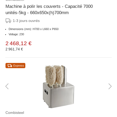
Machine à polir les couverts - Capacité 7000
unités-5kg - 660x650x(h)700mm
1-3 jours ouvrés
Dimensions (mm): H700 x L660 x P650
Voltage: 230
2 468,12 €
2 961,74 €
Express
Combisteel