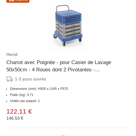
Hendi
Chariot avec Poignée - pour Casier de Lavage
50x50cm - 4 Roues dont 2 Pivotantes -
575x545x(H)920mm
1-3 jours ouvrés
Dimensions (mm): H920 x L545 x P575
Poids (kg): 4.71
Unités par paquet: 1
122,11 €
146,53 €