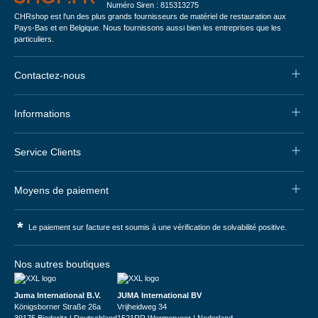
Numéro Siren : 815313275
CHRshop est l'un des plus grands fournisseurs de matériel de restauration aux
Pays-Bas et en Belgique. Nous fournissons aussi bien les entreprises que les
particuliers.
Contactez-nous
Informations
Service Clients
Moyens de paiement
*
Le paiement sur facture est soumis à une vérification de solvabilité positive.
Nos autres boutiques
Juma International B.V.
JUMA International BV
Königsborner Straße 26a
Vrijheidweg 34
39175 Biederitz | Deutschland
1521RR Wormerveer | Nederland