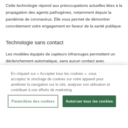
Cette technologie répond aux préoccupations actuelles liées à la
propagation des agents pathogènes, notamment depuis la
pandémie de coronavirus. Elle vous permet de démontrer
concrètement votre engagement en faveur de la santé publique.
Technologie sans contact
Les modèles équipés de capteurs infrarouges permettent un
déclenchement automatique, sans aucun contact avec
l’appareil.
En cliquant sur « Accepter tous les cookies », vous
acceptez le stockage de cookies sur votre appareil pour
Ce fonctionnement sans contact limite fortement les risques de
améliorer la navigation sur le site, analyser son utilisation et
contamination croisée. Il est particulièrement adapté aux
contribuer à nos efforts de marketing.
sanitaires très fréquentés, où l’hygiène doit rester irréprochable
et visible.
Paramètres des cookies
Autoriser tous les cookies
Puissance : privilégiez un temps de séchage
rapide des mains