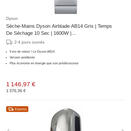
Dyson
Sèche-Mains Dyson Airblade AB14 Gris | Temps
De Séchage 10 Sec | 1600W |
L303xP247xH661mm
2-4 jours ouvrés
Il est de retour ! Le Dyson AB14
Version améliorée
Plus économe en énergie que son prédécesseur
1 146,97 €
1 376,36 €
Express