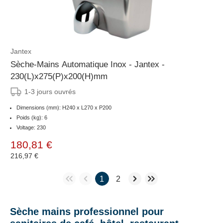
Jantex
Sèche-Mains Automatique Inox - Jantex -
230(L)x275(P)x200(H)mm
1-3 jours ouvrés
Dimensions (mm): H240 x L270 x P200
Poids (kg): 6
Voltage: 230
180,81 €
216,97 €
1
2
Sèche mains professionnel pour