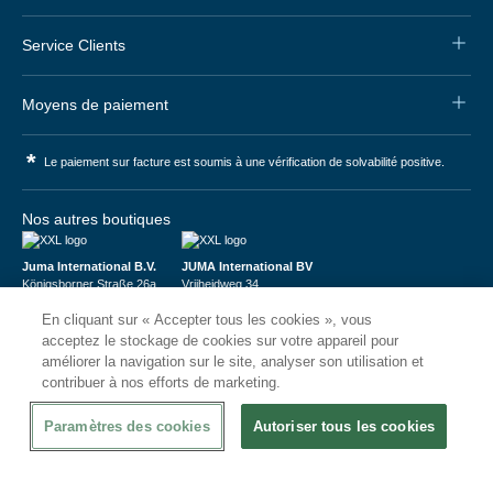
Service Clients
Moyens de paiement
*
Le paiement sur facture est soumis à une vérification de solvabilité positive.
Nos autres boutiques
Juma International B.V.
JUMA International BV
Königsborner Straße 26a
Vrijheidweg 34
39175 Biederitz | Deutschland
1521RR Wormerveer | Nederland
En cliquant sur « Accepter tous les cookies », vous
USt-ID: DE321159873
BTW: NL853095048B01
Handelsregister: 58573909
K.V.K.: 58573909
acceptez le stockage de cookies sur votre appareil pour
améliorer la navigation sur le site, analyser son utilisation et
contribuer à nos efforts de marketing.
Paramètres des cookies
Autoriser tous les cookies
© 2026
CHRshop