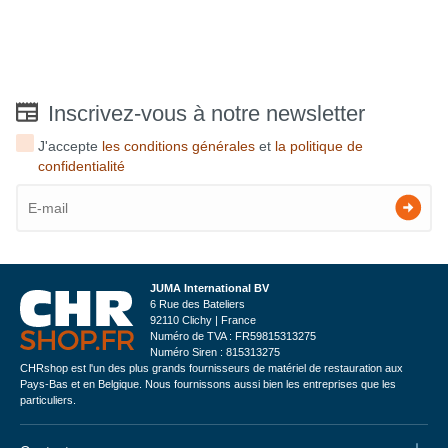
Inscrivez-vous à notre newsletter
J'accepte
les conditions générales
et
la politique de
confidentialité
JUMA International BV
6 Rue des Bateliers
92110 Clichy | France
Numéro de TVA : FR59815313275
Numéro Siren : 815313275
CHRshop est l'un des plus grands fournisseurs de matériel de restauration aux
Pays-Bas et en Belgique. Nous fournissons aussi bien les entreprises que les
particuliers.