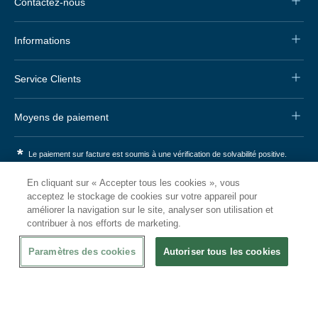
Contactez-nous
Informations
Service Clients
Moyens de paiement
*
Le paiement sur facture est soumis à une vérification de solvabilité positive.
En cliquant sur « Accepter tous les cookies », vous
Nos autres boutiques
acceptez le stockage de cookies sur votre appareil pour
améliorer la navigation sur le site, analyser son utilisation et
Juma International B.V.
JUMA International BV
contribuer à nos efforts de marketing.
Königsborner Straße 26a
Vrijheidweg 34
39175 Biederitz | Deutschland
1521RR Wormerveer | Nederland
Paramètres des cookies
Autoriser tous les cookies
USt-ID: DE321159873
BTW: NL853095048B01
Handelsregister: 58573909
K.V.K.: 58573909