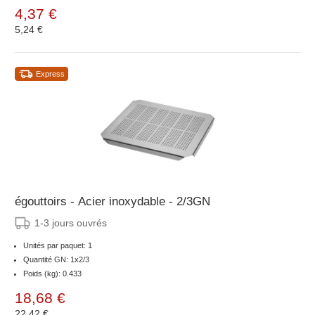
4,37 €
5,24 €
Express
égouttoirs - Acier inoxydable - 2/3GN
1-3 jours ouvrés
Unités par paquet: 1
Quantité GN: 1x2/3
Poids (kg): 0.433
18,68 €
22,42 €