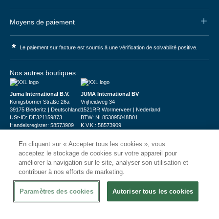
Moyens de paiement
*
Le paiement sur facture est soumis à une vérification de solvabilité positive.
Nos autres boutiques
Juma International B.V.
JUMA International BV
Königsborner Straße 26a
Vrijheidweg 34
39175 Biederitz | Deutschland
1521RR Wormerveer | Nederland
USt-ID: DE321159873
BTW: NL853095048B01
Handelsregister: 58573909
K.V.K.: 58573909
En cliquant sur « Accepter tous les cookies », vous
acceptez le stockage de cookies sur votre appareil pour
améliorer la navigation sur le site, analyser son utilisation et
contribuer à nos efforts de marketing.
© 2026
CHRshop
Paramètres des cookies
Autoriser tous les cookies
Confidentialité et Sécurité
Disclaimer
Conditions Générales