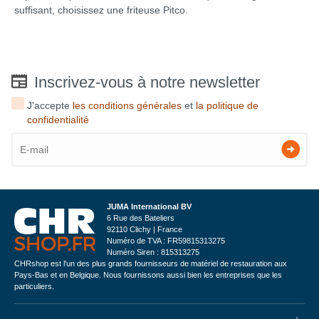
suffisant, choisissez une friteuse Pitco.
Inscrivez-vous à notre newsletter
J'accepte
les conditions générales
et
la politique de
confidentialité
JUMA International BV
6 Rue des Bateliers
92110 Clichy | France
Numéro de TVA : FR59815313275
Numéro Siren : 815313275
CHRshop est l'un des plus grands fournisseurs de matériel de restauration aux
Pays-Bas et en Belgique. Nous fournissons aussi bien les entreprises que les
particuliers.