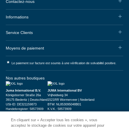
Contactez-nous
Informations
Service Clients
Moyens de paiement
*
Le paiement sur facture est soumis à une vérification de solvabilité positive.
Nos autres boutiques
Juma International B.V.
JUMA International BV
Königsborner Straße 26a
Vrijheidweg 34
39175 Biederitz | Deutschland
1521RR Wormerveer | Nederland
USt-ID: DE321159873
BTW: NL853095048B01
Handelsregister: 58573909
K.V.K.: 58573909
En cliquant sur « Accepter tous les cookies », vous
acceptez le stockage de cookies sur votre appareil pour