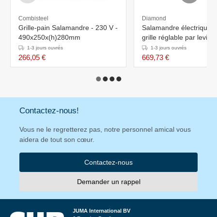
Combisteel
Diamond
Grille-pain Salamandre - 230 V -
Salamandre électrique, 
490x250x(h)280mm
grille réglable par levier 
875x370x(h)380mm
1-3 jours ouvrés
1-3 jours ouvrés
266,05 €
669,73 €
Contactez-nous!
Vous ne le regretterez pas, notre personnel amical vous
aidera de tout son cœur.
Contactez-nous
Demander un rappel
JUMA International BV