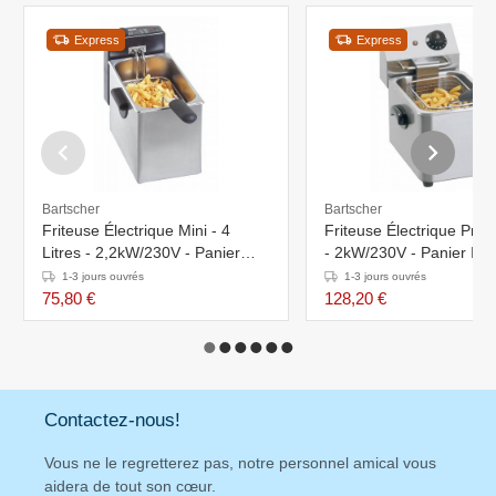
Express
Express
Bartscher
Bartscher
Friteuse Électrique Mini - 4
Friteuse Électrique Pro -
Litres - 2,2kW/230V - Panier
- 2kW/230V - Panier Incl
Inclus - 200x400x280(h)mm
220x400x315(h)mm
1-3 jours ouvrés
1-3 jours ouvrés
75,80 €
128,20 €
Contactez-nous!
Vous ne le regretterez pas, notre personnel amical vous
aidera de tout son cœur.