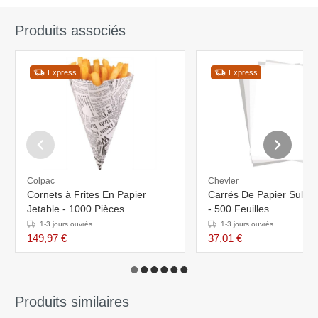
Produits associés
Express
Express
Colpac
Chevler
Cornets à Frites En Papier
Carrés De Papier Sulfuri
Jetable - 1000 Pièces
- 500 Feuilles
1-3 jours ouvrés
1-3 jours ouvrés
149,97 €
37,01 €
Produits similaires