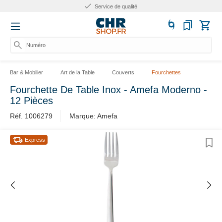
Service de qualité
Numéro d'
Bar & Mobilier
Art de la Table
Couverts
Fourchettes
Fourchette De Table Inox - Amefa Moderno -
12 Pièces
Réf. 1006279
Marque: Amefa
Express