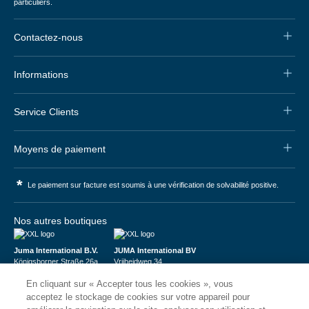
particuliers.
Contactez-nous
Informations
Service Clients
Moyens de paiement
*
Le paiement sur facture est soumis à une vérification de solvabilité positive.
Nos autres boutiques
Juma International B.V.
JUMA International BV
Königsborner Straße 26a
Vrijheidweg 34
39175 Biederitz | Deutschland
1521RR Wormerveer | Nederland
En cliquant sur « Accepter tous les cookies », vous
USt-ID: DE321159873
BTW: NL853095048B01
Handelsregister: 58573909
K.V.K.: 58573909
acceptez le stockage de cookies sur votre appareil pour