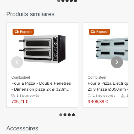
Produits similaires
Express
Express
Combisteel
Combisteel
Four à Pizza - Double Fenêtres
Four à Pizza Électrique 
- Dimension pizza 2x ø 320mm -
2x 9 Pizza Ø350mm - 40
568x500x(h)430mm
1500x1314x745(h)mm
1-3 jours ouvrés
1-3 jours ouvrés
2 Var
705,71 €
3 406,38 €
Accessoires