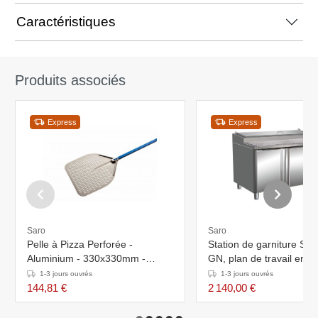
Caractéristiques
Produits associés
Express
Express
Saro
Saro
Pelle à Pizza Perforée -
Station de garniture SA
Aluminium - 330x330mm -
GN, plan de travail en g
1840(L)mm
1500
1-3 jours ouvrés
1-3 jours ouvrés
144,81 €
2 140,00 €