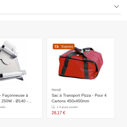
Express
Hendi
- Façonneuse à
Sac à Transport Pizza - Pour 4
- 250W - Ø140 -
Cartons 450x450mm
uvrés
1-3 jours ouvrés
28,17 €