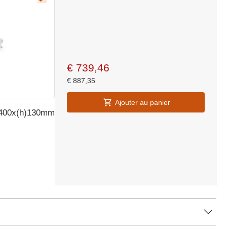
€
739,46
€
887,35
Ajouter au panier
x400x(h)130mm