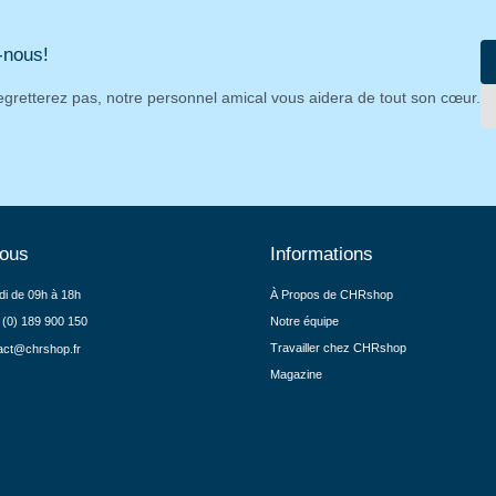
-nous!
egretterez pas, notre personnel amical vous aidera de tout son cœur.
nous
Informations
di de 09h à 18h
À Propos de CHRshop
 (0) 189 900 150
Notre équipe
Travailler chez CHRshop
act@chrshop.fr
Magazine