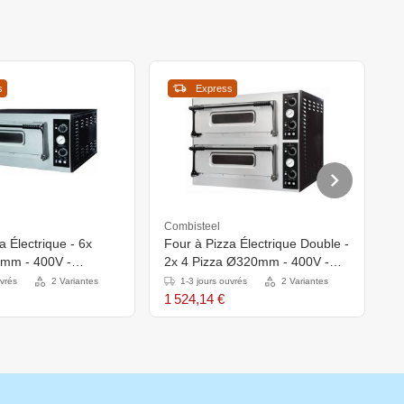
s
Express
Combisteel
C
a Électrique - 6x
Four à Pizza Électrique Double -
F
mm - 400V -
2x 4 Pizza Ø320mm - 400V -
2
413(h)mm
975x924x745(h)mm
1
uvrés
2 Variantes
1-3 jours ouvrés
2 Variantes
1 524,14 €
1