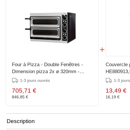
Four à Pizza - Double Fenêtres -
Couvercle 
Dimension pizza 2x ø 320mm -
HE880913
568x500x(h)430mm
1-3 jours ouvrés
1-3 jour
705,71 €
13,49 €
846,85 €
16,19 €
Description