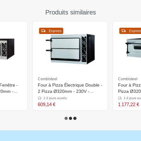
Produits similaires
Express
Expres
Combisteel
Combisteel
Fenêtre -
Four à Pizza Électrique Double -
Four à Pizz
320mm -
2 Pizza Ø320mm - 230V -
Pizza Ø320
568x500x430(h)mm
975x1214x
1-3 jours ouvrés
1-3 jours o
609,14 €
1 177,22 €