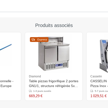
Produits associés
Express
Diamond
Casselin
ionnelle -
Table pizzas frigorifique 2 portes
CASSELIN 
n Europe
GN1/1, structure réfrigérée 5x
Pizza Inox 
GN1/6-150 mm -
300mm
1-3 jours ouvrés
5-7 jours o
900x700x(h)850mm
669,29 €
1 029,51 €