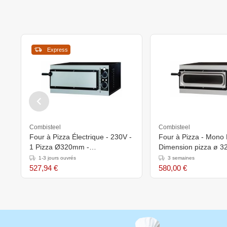
Express
Combisteel
Combisteel
Four à Pizza Électrique - 230V -
Four à Pizza - Mono 
1 Pizza Ø320mm -
Dimension pizza ø 
568x500x280(h)mm
568x500x(h)280mm
1-3 jours ouvrés
3 semaines
527,94 €
580,00 €