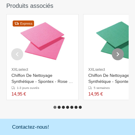
Produits associés
Express
XXLselect
XXLselect
Chiffon De Nettoyage
Chiffon De Nettoyage
Synthétique - Spontex - Rose -
Synthétique - Spontex - 
10 Pièces
10 Pièces
1-3 jours ouvrés
5 semaines
14,95 €
14,95 €
Contactez-nous!