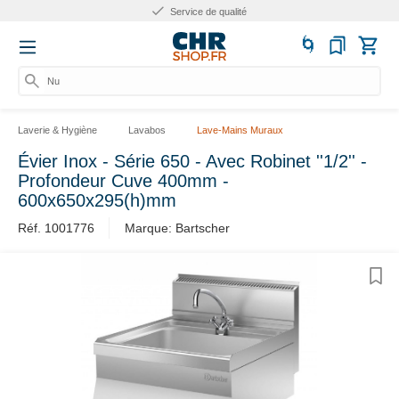
Service de qualité
Num
Laverie & Hygiène
Lavabos
Lave-Mains Muraux
Évier Inox - Série 650 - Avec Robinet ''1/2'' -
Profondeur Cuve 400mm -
600x650x295(h)mm
Réf. 1001776
Marque: Bartscher