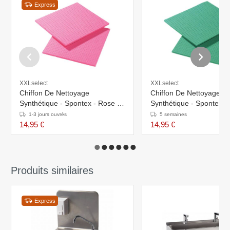
Express
XXLselect
XXLselect
Chiffon De Nettoyage
Chiffon De Nettoyage
Synthétique - Spontex - Rose -
Synthétique - Spontex - 
10 Pièces
10 Pièces
1-3 jours ouvrés
5 semaines
14,95 €
14,95 €
Produits similaires
Express