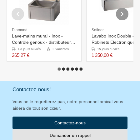
Diamond
Sofinor
Lave-mains mural - Inox -
Lavabo Inox Double - 2
Contrôle genoux - distributeur
Robinets Électroniques -
de savon 500 ml - Chaud/Froid -
Régulateur de Températ
1-3 jours ouvrés
2 Variantes
15 jours ouvrés
400x340x(H)595 mm
120x425x255 mm
265,27 €
1 350,00 €
Contactez-nous!
Vous ne le regretterez pas, notre personnel amical vous
aidera de tout son cœur.
Contactez-nous
Demander un rappel