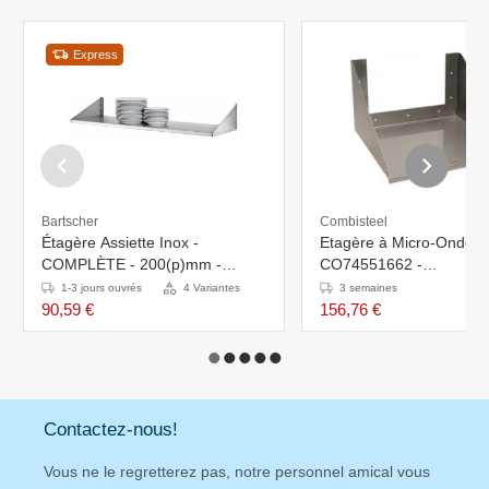
Express
Bartscher
Combisteel
Étagère Assiette Inox -
Etagère à Micro-Onde P
COMPLÈTE - 200(p)mm -
CO74551662 -
Disponibles en 4 Largeurs
530x444x(H)250mm
1-3 jours ouvrés
4 Variantes
3 semaines
90,59 €
156,76 €
Contactez-nous!
Vous ne le regretterez pas, notre personnel amical vous