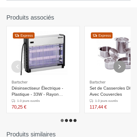
Produits associés
Express
Express
Bartscher
Bartscher
Désinsectiseur Électrique -
Set de Casseroles Diver
Plastique - 33W - Rayon
Avec Couvercles
D'Action 10m
1-3 jours ouvrés
1-3 jours ouvrés
70,25 €
117,44 €
Produits similaires