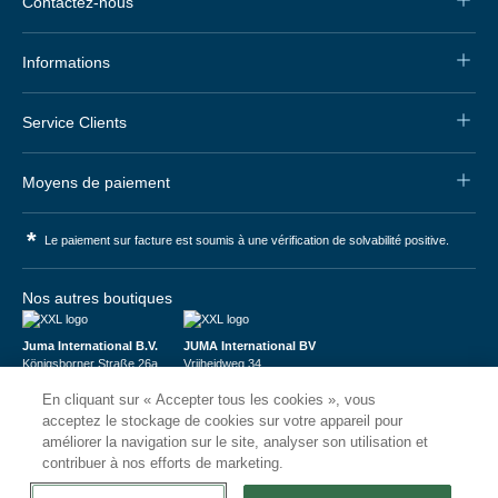
Contactez-nous
Informations
Service Clients
Moyens de paiement
*
Le paiement sur facture est soumis à une vérification de solvabilité positive.
Nos autres boutiques
Juma International B.V.
JUMA International BV
Königsborner Straße 26a
Vrijheidweg 34
39175 Biederitz | Deutschland
1521RR Wormerveer | Nederland
En cliquant sur « Accepter tous les cookies », vous
USt-ID: DE321159873
BTW: NL853095048B01
Handelsregister: 58573909
K.V.K.: 58573909
acceptez le stockage de cookies sur votre appareil pour
améliorer la navigation sur le site, analyser son utilisation et
contribuer à nos efforts de marketing.