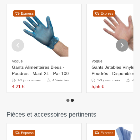
Express
Express
Vogue
Vogue
Gants Alimentaires Bleus -
Gants Jetables Vinyle N
Poudrés - Maat XL - Par 100
Poudrés - Disponibles E
Pièces
Tailles - 100 Pièces
1-3 jours ouvrés
4 Variantes
1-3 jours ouvrés
4 Var
4,21 €
5,56 €
Pièces et accessoires pertinents
Express
Express