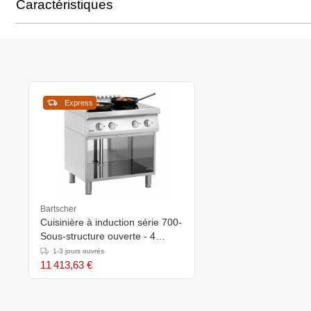
Caractéristiques
Express
Bartscher
Cuisinière à induction série 700-
Sous-structure ouverte - 4
champs - 800x700x(h)850-
1-3 jours ouvrés
900mm
11 413,63 €