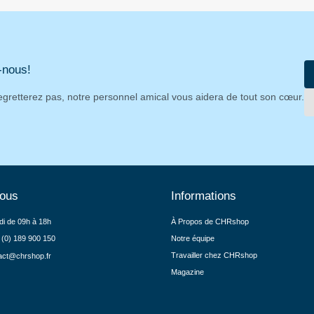
-nous!
egretterez pas, notre personnel amical vous aidera de tout son cœur.
nous
Informations
di de 09h à 18h
À Propos de CHRshop
 (0) 189 900 150
Notre équipe
Travailler chez CHRshop
act@chrshop.fr
Magazine