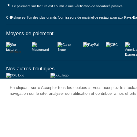
*
Le paiement sur facture est soumis à une vérification de solvabilité positive.
CHRshop est l'un des plus grands fournisseurs de matériel de restauration aux Pays-Bas 
Moyens de paiement
Sur facture
Nos autres boutiques
Juma International B.V.
JUMA International BV
En cliquant sur « Accepter tous les cookies », vous acceptez le stockag
Königsborner Straße 26a
Vrijheidweg 34
39175 Biederitz | Deutschland
1521RR Wormerveer | Nederland
navigation sur le site, analyser son utilisation et contribuer à nos effort
USt-ID: DE321159873
BTW: NL853095048B01
Handelsregister: 58573909
K.V.K.: 58573909