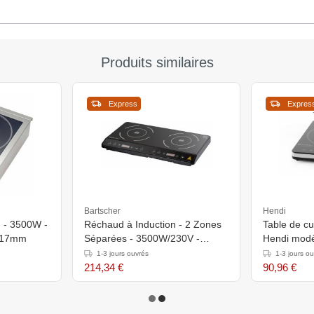
Produits similaires
Express
Expres
Bartscher
Hendi
n - 3500W -
Réchaud à Induction - 2 Zones
Table de cu
)117mm
Séparées - 3500W/230V -
Hendi modè
605x360x600(h)mm
acier inoxy
1-3 jours ouvrés
1-3 jours o
Fonctionnem
214,34 €
90,96 €
en verre c