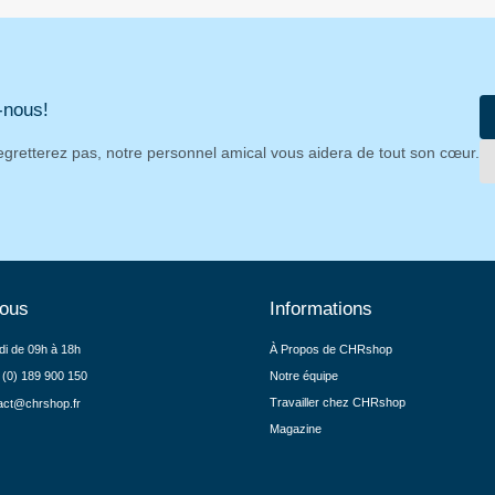
-nous!
egretterez pas, notre personnel amical vous aidera de tout son cœur.
nous
Informations
di de 09h à 18h
À Propos de CHRshop
 (0) 189 900 150
Notre équipe
Travailler chez CHRshop
act@chrshop.fr
Magazine