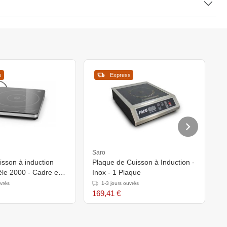
s
Express
Saro
Ca
isson à induction
Plaque de Cuisson à Induction -
P
le 2000 - Cadre en
Inox - 1 Plaque
2
dable -
uvrés
1-3 jours ouvrés
ent tactile - Surface
169,41 €
1
éramique