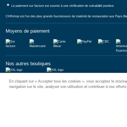
*
Le paiement sur facture est soumis à une vérification de solvabilité positive.
CHRshop est l'un des plus grands fournisseurs de matériel de restauration aux Pays-Bas 
Moyens de paiement
Sur facture
Nos autres boutiques
Juma International B.V.
JUMA International BV
En cliquant sur « Accepter tous les cookies », vous acceptez le stockag
Königsborner Straße 26a
Vrijheidweg 34
39175 Biederitz | Deutschland
1521RR Wormerveer | Nederland
navigation sur le site, analyser son utilisation et contribuer à nos effort
USt-ID: DE321159873
BTW: NL853095048B01
Handelsregister: 58573909
K.V.K.: 58573909