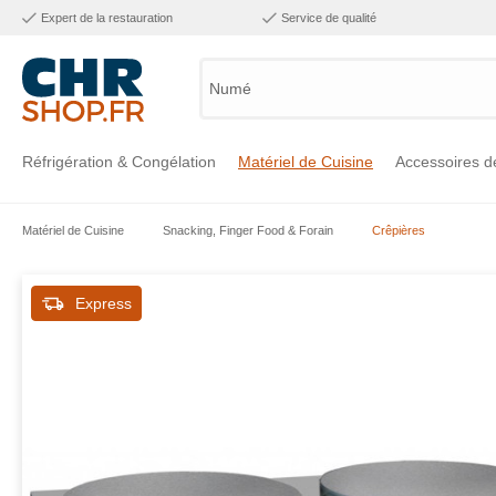
Expert de la restauration
Service de qualité
Numéro
Réfrigération & Congélation
Matériel de Cuisine
Accessoires d
Matériel de Cuisine
Snacking, Finger Food & Forain
Crêpières
Voir la catégorie Réfrigération & Congélation
Voir la catégorie Matériel de Cuisine
Voir la catégorie Accessoires de Cuisine
Voir la catégorie Maintien Chaud
Voir la catégorie Inox
Voir la catégorie Bar & Mobilier
Voir la catégorie Laverie & Hygiène
Express