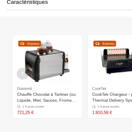
Caractéristiques
Express
Express
Diamond
CookTek
Chauffe Chocolat à Tartiner (ou
CookTek Chargeur - 
Liquide, Miel, Sauces, Fromage)
Thermal Delivery Sy
- 2 x 1 L - 310x2105x(h)230mm
1-3 jours ouvrés
1-3 jours ouvrés
- 340W
721,25 €
1 810,58 €