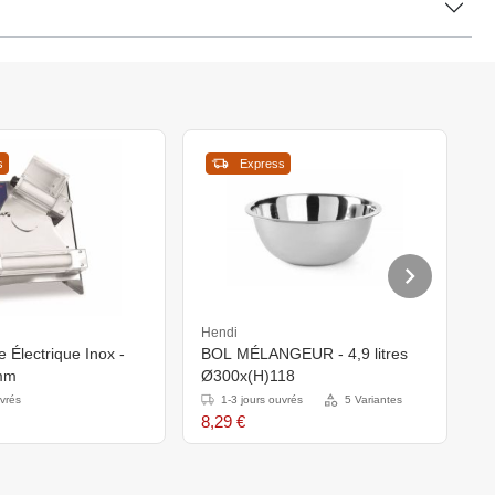
s
Express
Hendi
H
 Électrique Inox -
BOL MÉLANGEUR - 4,9 litres
P
mm
Ø300x(H)118
H
uvrés
1-3 jours ouvrés
5 Variantes
8,29 €
1