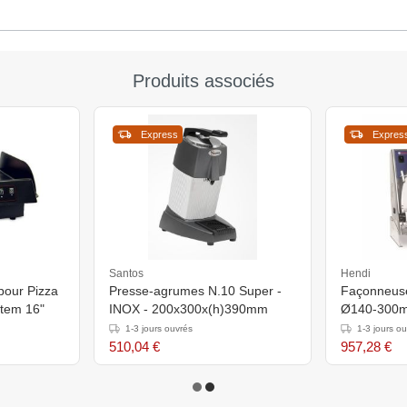
Produits associés
Express
Expres
Santos
Hendi
pour Pizza
Presse-agrumes N.10 Super -
Façonneuse
stem 16"
INOX - 200x300x(h)390mm
Ø140-300
1-3 jours ouvrés
1-3 jours o
510,04 €
957,28 €