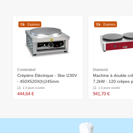
Express
Express
Combisteel
Diamond
Crépière Elèctrique - 3kw \230V
Machine à double cr
- 450X520X(h)245mm
7,2kW - 120 crêpes p
de diamètre
1-3 jours ouvrés
1-3 jours ouvrés
444,64 €
941,70 €