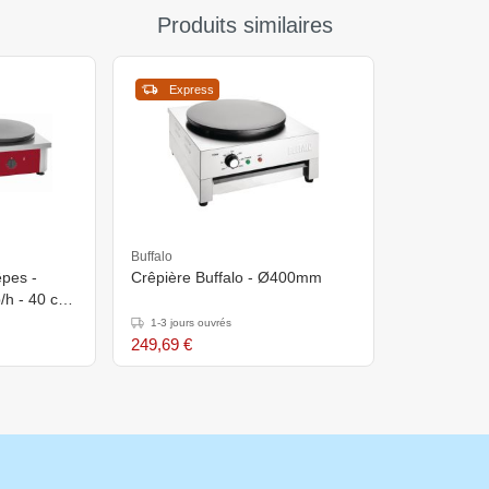
Produits similaires
Express
Buffalo
êpes -
Crêpière Buffalo - Ø400mm
/h - 40 cm
1-3 jours ouvrés
249,69 €