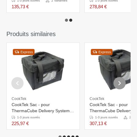
System 16" en 18"
1-3 jours ouvrés
2 Variantes
1-3 jours ouvrés
135,73 €
278,84 €
Produits similaires
Express
Express
CookTek
CookTek
CookTek Sac - pour
CookTek Sac - pour
ThermaCube Delivery System
ThermaCube Delivery S
Tall
Small
1-3 jours ouvrés
1-3 jours ouvrés
2 Var
225,97 €
307,13 €