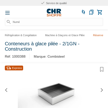
Service de qualité
Numéro
Réfrigération & Congélation
Machine à Glaçons et Glace Pilée
Réserve Mac
Conteneurs à glace pilée - 2/1GN -
Construction
Réf. 1000388
Marque: Combisteel
Express