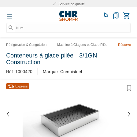
Service de qualité
Numér
Réfrigération & Congélation
Machine à Glaçons et Glace Pilée
Réserve Mac
Conteneurs à glace pilée - 3/1GN -
Construction
Réf. 1000420
Marque: Combisteel
Express