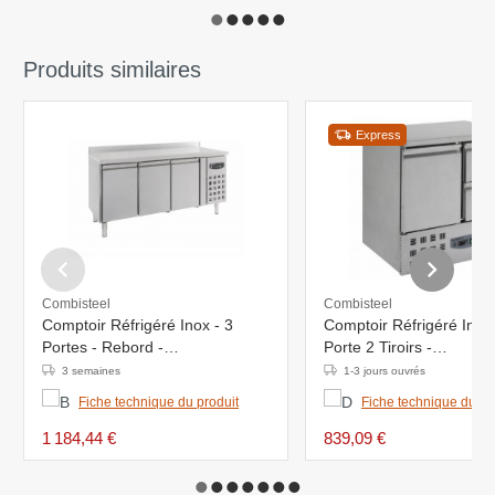
Produits similaires
Express
Combisteel
Combisteel
Comptoir Réfrigéré Inox - 3
Comptoir Réfrigéré Inox 
Portes - Rebord -
Porte 2 Tiroirs -
1800x700x850(h)mm
900x700x870(h)mm
3 semaines
1-3 jours ouvrés
Fiche technique du produit
Fiche technique du pr
1 184,44 €
839,09 €