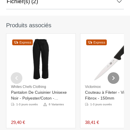
Fichier(s) (2)
Produits associés
Express
Express
Whites Chefs Clothing
Victorinox
Pantalon De Cuisinier Unisexe
Couteau à Fileter - Victo
Noir - Polyester/Coton -
Fibrox - 150mm
Disponibles En 6 Tailles
1-3 jours ouvrés
6 Variantes
1-3 jours ouvrés
29,40 €
38,41 €