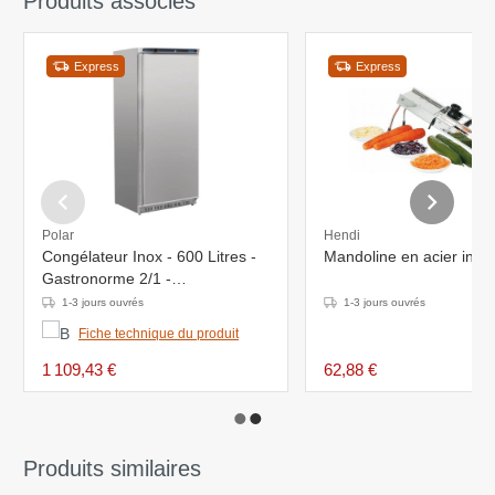
Produits associés
Express
Express
Polar
Hendi
Congélateur Inox - 600 Litres -
Mandoline en acier inox
Gastronorme 2/1 -
780x690x1890(h)mm
1-3 jours ouvrés
1-3 jours ouvrés
Fiche technique du produit
1 109,43 €
62,88 €
Produits similaires