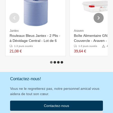
Jantex
Araven
Rouleaux Bleus Jantex - 2 Plis -
Boîte Alimentaire GN 1/
à Dévidage Central - Lot de 6
Couvercle - Araven - 1,8 
4 Pièces
1-3 jours ouvrés
1-3 jours ouvrés
4 Var
21,08 €
39,64 €
Contactez-nous!
Vous ne le regretterez pas, notre personnel amical vous
aidera de tout son cœur.
Contactez-nous