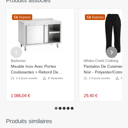
Produits associés
Express
Express
Bartscher
Whites Chefs Clothing
Meuble Inox Avec Portes
Pantalon De Cuisinier U
Coulissantes + Rebord De
Noir - Polyester/Coton -
40mm - 1600x700x850-
Disponibles En 6 Tailles
1-3 jours ouvrés
6 Variantes
1-3 jours ouvrés
6 Var
900(h)mm
1 086,04 €
29,40 €
Produits similaires