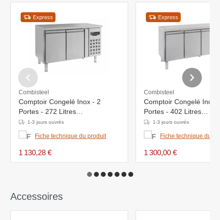
Express
Express
Combisteel
Combisteel
Comptoir Congelé Inox - 2
Comptoir Congelé Inox -
Portes - 272 Litres
Portes - 402 Litres
-1360x700x860(h)mm
-1800x700x860(h)mm
1-3 jours ouvrés
1-3 jours ouvrés
Fiche technique du produit
Fiche technique du pr
1 130,28 €
1 300,00 €
Accessoires