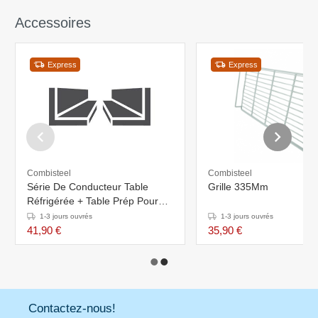
Accessoires
Express
Express
Combisteel
Combisteel
Série De Conducteur Table
Grille 335Mm
Réfrigérée + Table Prép Pour
Pizza
1-3 jours ouvrés
1-3 jours ouvrés
41,90 €
35,90 €
Contactez-nous!