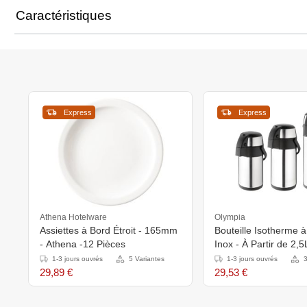
Caractéristiques
Express
Express
Athena Hotelware
Olympia
Assiettes à Bord Étroit - 165mm
Bouteille Isotherme
- Athena -12 Pièces
Inox - À Partir de 2,5
Disponible en 3 Taille
1-3 jours ouvrés
5 Variantes
1-3 jours ouvrés
3
29,89 €
29,53 €