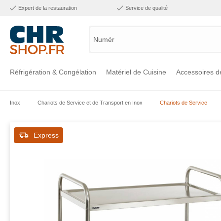
Expert de la restauration
Service de qualité
Numéro d
Réfrigération & Congélation
Matériel de Cuisine
Accessoires d
Inox
Chariots de Service et de Transport en Inox
Chariots de Service
Voir la catégorie Réfrigération & Congélation
Voir la catégorie Matériel de Cuisine
Voir la catégorie Accessoires de Cuisine
Voir la catégorie Maintien Chaud
Voir la catégorie Inox
Voir la catégorie Bar & Mobilier
Voir la catégorie Laverie & Hygiène
Express