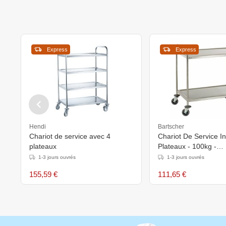
Express
Express
Hendi
Bartscher
Chariot de service avec 4
Chariot De Service In
plateaux
Plateaux - 100kg -
920x600x945(h)mm
1-3 jours ouvrés
1-3 jours ouvrés
155,59 €
111,65 €