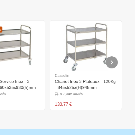
s
Casselin
H
Service Inox - 3
Chariot Inox 3 Plateaux - 120Kg
C
 860x535x930(h)mm
- 845x525x(H)945mm
i
(
uvrés
5-7 jours ouvrés
r
139,77 €
2