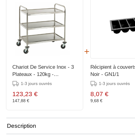
Chariot De Service Inox - 3
Récipient à couverts
Plateaux - 120kg -
Noir - GN1/1
920x600x945(h)mm
1-3 jours ouvrés
1-3 jours ouvrés
123,23 €
8,07 €
147,88 €
9,68 €
Description