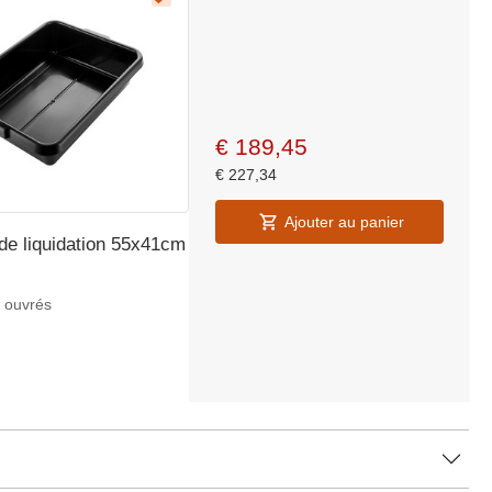
€
189,45
€
227,34
Ajouter au panier
de liquidation 55x41cm
s ouvrés