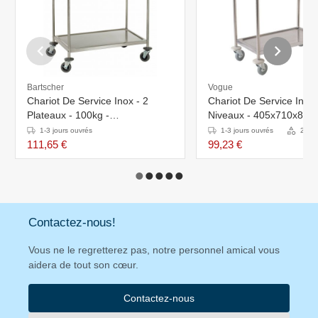
Bartscher
Vogue
Chariot De Service Inox - 2
Chariot De Service Inox 
Plateaux - 100kg -
Niveaux - 405x710x82
920x600x945(h)mm
1-3 jours ouvrés
1-3 jours ouvrés
2 Var
111,65 €
99,23 €
Contactez-nous!
Vous ne le regretterez pas, notre personnel amical vous
aidera de tout son cœur.
Contactez-nous