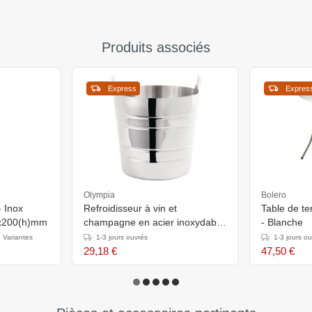
Produits associés
Express
Expres
Olympia
Bolero
- Inox
Refroidisseur à vin et
Table de te
0x200(h)mm
champagne en acier inoxydable
- Blanche
- Capacité de 4,9L - Avec
 Variantes
1-3 jours ouvrés
1-3 jours o
poignées - Ø204x(h)190mm
29,18 €
47,50 €