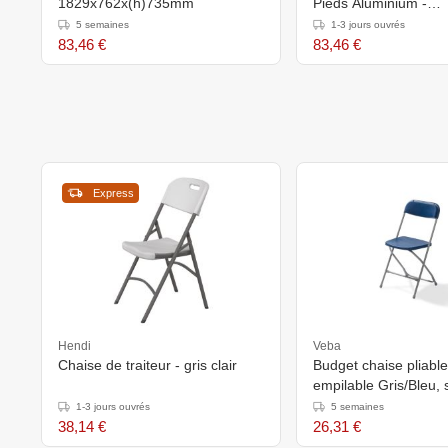
1829x762x(h)735mm
Pieds Aluminium -
600x600x720(h)mm
5 semaines
1-3 jours ouvrés
83,46 €
83,46 €
Express
Hendi
Veba
Chaise de traiteur - gris clair
Budget chaise pliable
empilable Gris/Bleu, 
en acier, 43x45x80c
1-3 jours ouvrés
5 semaines
50150
38,14 €
26,31 €