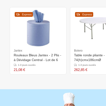
Express
Express
Jantex
Bolero
Rouleaux Bleus Jantex - 2 Plis -
Table ronde pliante -
à Dévidage Central - Lot de 6
74(h)cmx186cmØ
1-3 jours ouvrés
1-3 jours ouvrés
21,08 €
262,85 €