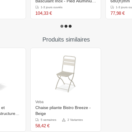
Basculant Inox - Pied Aluminium
680(h)mm
- 600x600x720(h)mm
1-3 jours ouvrés
1-3 jours o
104,33 €
77,98 €
Produits similaires
Veba
 et
Chaise pliante Bistro Breeze -
structure
Beige
m (BxTxH),
5 semaines
2 Variantes
58,42 €