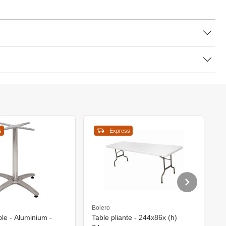
s
Express
C
Bolero
L
le - Aluminium -
Table pliante - 244x86x (h)