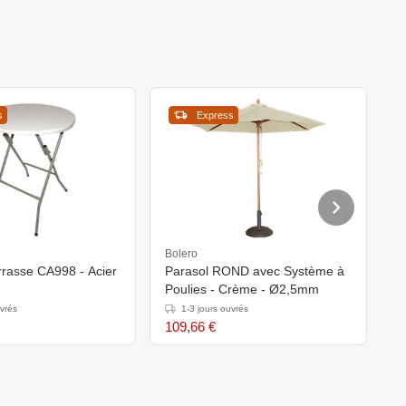
s
Express
Bolero
B
rrasse CA998 - Acier
Parasol ROND avec Système à
P
Poulies - Crème - Ø2,5mm
P
uvrés
1-3 jours ouvrés
109,66 €
1