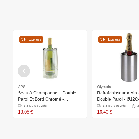
Express
Express
APS
Olympia
Seau à Champagne + Double
Rafraîchisseur à Vin 
Paroi Et Bord Chromé -
Double Paroi - Ø12
Acrylique Transparent -
1-3 jours ouvrés
1-3 jours ouvrés
2
Ø120mmx230(h)mm
13,05 €
16,40 €