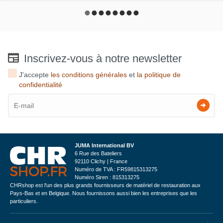
Inscrivez-vous à notre newsletter
J'accepte
les conditions générales
et
la politique de
confidentialité
JUMA International BV
6 Rue des Bateliers
92110 Clichy | France
Numéro de TVA : FR59815313275
Numéro Siren : 815313275
CHRshop est l'un des plus grands fournisseurs de matériel de restauration aux
Pays-Bas et en Belgique. Nous fournissons aussi bien les entreprises que les
particuliers.