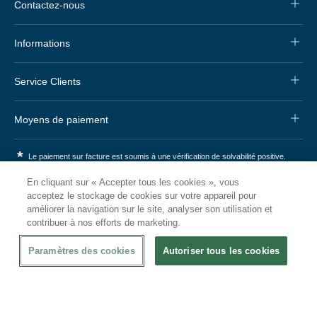
Contactez-nous
Informations
Service Clients
Moyens de paiement
*
Le paiement sur facture est soumis à une vérification de solvabilité positive.
En cliquant sur « Accepter tous les cookies », vous
Nos autres boutiques
acceptez le stockage de cookies sur votre appareil pour
améliorer la navigation sur le site, analyser son utilisation et
contribuer à nos efforts de marketing.
Juma International B.V.
JUMA International BV
Königsborner Straße 26a
Vrijheidweg 34
39175 Biederitz | Deutschland
1521RR Wormerveer | Nederland
Paramètres des cookies
Autoriser tous les cookies
USt-ID: DE321159873
BTW: NL853095048B01
Handelsregister: 58573909
K.V.K.: 58573909