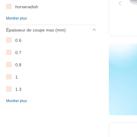
blixer 4
horseradish
blixer 5
Montrer plus
julienne
blixer 6
Épaisseur de coupe max (mm)
parmezan
blixer 8
0.6
purating
blixer 10
0.7
raw potato
blixer 15
0.8
ripple cut
cl 50
1
rösti
cl 50 gourmet
1.3
slice
r 2
Montrer plus
1.5
wafer
r 8 v.v.
1x8
r 10 v.v.
1x26
r 20 v.v.