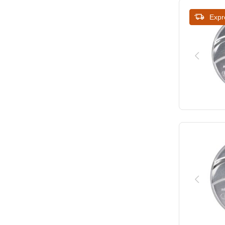
Expr
4x4
4x4x4
5
5x5x5
6
6x6
7
8
8x8
8x8x8
9