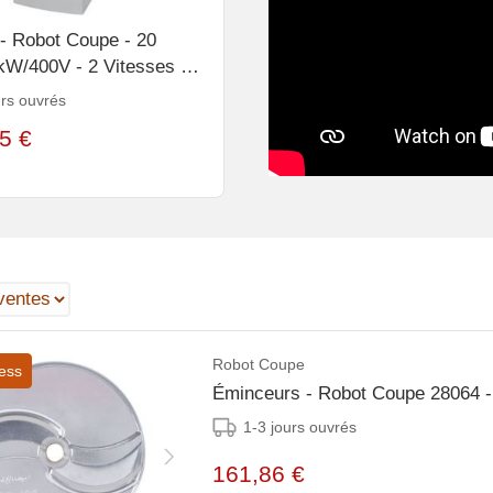
 - Robot Coupe - 20
4kW/400V - 2 Vitesses :
000 tr/mn
urs ouvrés
5 €
Robot Coupe
ess
Éminceurs - Robot Coupe 28064
1-3 jours ouvrés
161,86 €