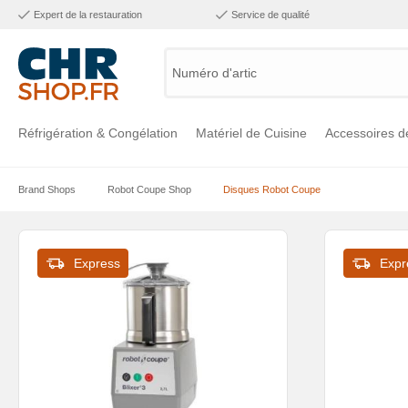
Expert de la restauration
Service de qualité
Numéro d'article,
Réfrigération & Congélation
Matériel de Cuisine
Accessoires d
Brand Shops
Robot Coupe Shop
Disques Robot Coupe
Voir la catégorie Réfrigération & Congélation
Voir la catégorie Matériel de Cuisine
Voir la catégorie Accessoires de Cuisine
Voir la catégorie Maintien Chaud
Voir la catégorie Inox
Voir la catégorie Bar & Mobilier
Voir la catégorie Laverie & Hygiène
Express
Expr