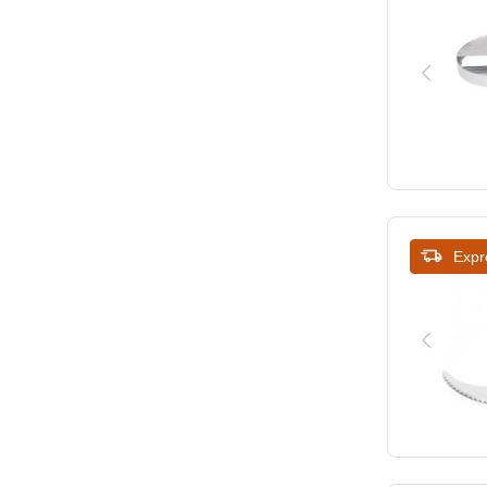
2
r 23
2.5x2.5
r 30
2x2
r 45
2x2x2
r 60
2x4
r 401
2x6
r 401 a
Expr
2x8
r 502 v.v.
2x10
spécial cl 40
3
3x3
3x3x3
4