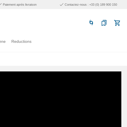
Paiement après livraison
Contactez-nous : +33 (0) 189 900 150
ène
Reductions