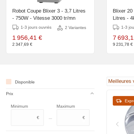
Robot Coupe Blixer 3 - 3,7 Litres
Blixer 20
- 750W - Vitesse 3000 tr/mn
Litres - 
1500 & 3
1-3 jours ouvrés
1-3 jo
2 Variantes
1 956,41 €
7 693,1
2 347,69 €
9 231,78 €
Disponible
Prix
Expr
Minimum
Maximum
–
€
€