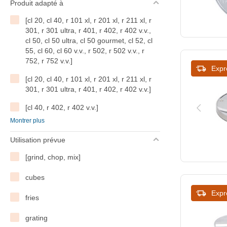
Produit adapté à
[cl 20, cl 40, r 101 xl, r 201 xl, r 211 xl, r
301, r 301 ultra, r 401, r 402, r 402 v.v.,
cl 50, cl 50 ultra, cl 50 gourmet, cl 52, cl
55, cl 60, cl 60 v.v., r 502, r 502 v.v., r
752, r 752 v.v.]
Expr
[cl 20, cl 40, r 101 xl, r 201 xl, r 211 xl, r
301, r 301 ultra, r 401, r 402, r 402 v.v.]
[cl 40, r 402, r 402 v.v.]
Montrer plus
[cl 50, cl 50 ultra, cl 50 gourmet, cl 52, cl
55, cl 60, cl 60 v.v., r 502, r 502 v.v., r
Utilisation prévue
752, r 752 v.v.]
[grind, chop, mix]
[r 3-1500,r 3-3000]
cubes
blixer 2
Expr
fries
blixer 3
grating