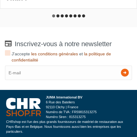
Inscrivez-vous à notre newsletter
J'accepte
les conditions générales
et
la politique de
confidentialité
JUMA International BV
6 Rue des Bateliers
92110 Clichy | France
Numéro de TVA : FR59815313275
Numéro Siren : 815313275
CHRshop est l'un des plus grands fournisseurs de matériel de restauration aux
Pays-Bas et en Belgique. Nous fournissons aussi bien les entreprises que les
particuliers.