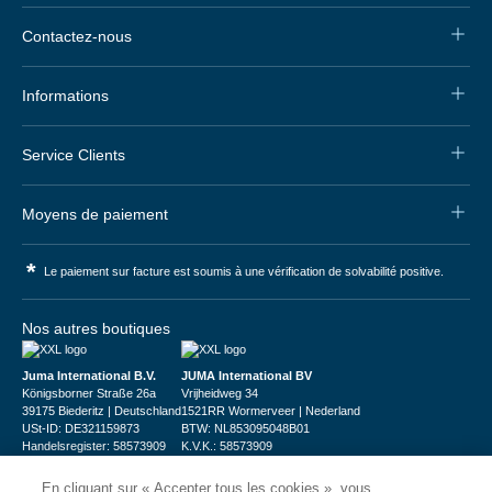
Contactez-nous
Informations
Service Clients
Moyens de paiement
*
Le paiement sur facture est soumis à une vérification de solvabilité positive.
Nos autres boutiques
Juma International B.V.
JUMA International BV
Königsborner Straße 26a
Vrijheidweg 34
39175 Biederitz | Deutschland
1521RR Wormerveer | Nederland
USt-ID: DE321159873
BTW: NL853095048B01
Handelsregister: 58573909
K.V.K.: 58573909
En cliquant sur « Accepter tous les cookies », vous