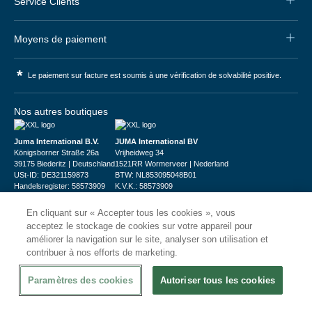
Service Clients
Moyens de paiement
*
Le paiement sur facture est soumis à une vérification de solvabilité positive.
Nos autres boutiques
Juma International B.V.
JUMA International BV
Königsborner Straße 26a
Vrijheidweg 34
39175 Biederitz | Deutschland
1521RR Wormerveer | Nederland
USt-ID: DE321159873
BTW: NL853095048B01
Handelsregister: 58573909
K.V.K.: 58573909
En cliquant sur « Accepter tous les cookies », vous
acceptez le stockage de cookies sur votre appareil pour
améliorer la navigation sur le site, analyser son utilisation et
contribuer à nos efforts de marketing.
© 2026
CHRshop
Paramètres des cookies
Autoriser tous les cookies
Confidentialité et Sécurité
Disclaimer
Conditions Générales