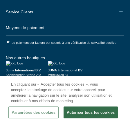
Service Clients
Moyens de paiement
*
Le paiement sur facture est soumis à une vérification de solvabilité positive.
Nos autres boutiques
Juma International B.V.
JUMA International BV
Königsborner Straße 26a
Vrijheidweg 34
39175 Biederitz | Deutschland
1521RR Wormerveer | Nederland
En cliquant sur « Accepter tous les cookies », vous
USt-ID: DE321159873
BTW: NL853095048B01
Handelsregister: 58573909
K.V.K.: 58573909
acceptez le stockage de cookies sur votre appareil pour
améliorer la navigation sur le site, analyser son utilisation et
contribuer à nos efforts de marketing.
Paramètres des cookies
Autoriser tous les cookies
© 2026
CHRshop