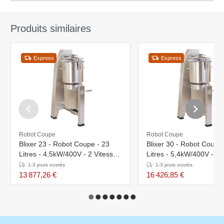
Produits similaires
Express
Express
Robot Coupe
Robot Coupe
Blixer 23 - Robot Coupe - 23
Blixer 30 - Robot Coupe
Litres - 4,5kW/400V - 2 Vitesses
Litres - 5,4kW/400V - 2 
: 1500 & 3000 tr/mn
: 1500 & 3000 tr/mn
1-3 jours ouvrés
1-3 jours ouvrés
13 877,26 €
16 426,85 €