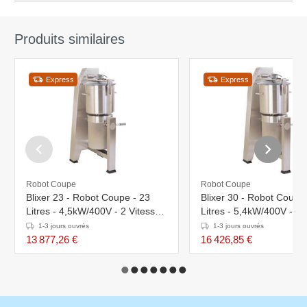
Produits similaires
Express
Express
Robot Coupe
Robot Coupe
Blixer 23 - Robot Coupe - 23
Blixer 30 - Robot Coupe
Litres - 4,5kW/400V - 2 Vitesses
Litres - 5,4kW/400V - 2 
: 1500 & 3000 tr/mn
: 1500 & 3000 tr/mn
1-3 jours ouvrés
1-3 jours ouvrés
13 877,26 €
16 426,85 €