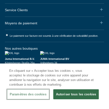
Service Clients
Moyens de paiement
*
Le paiement sur facture est soumis à une vérification de solvabilité positive.
Nos autres boutiques
Juma International B.V.
JUMA International BV
Königsborner Straße 26a
Vrijheidweg 34
39175 Biederitz | Deutschland
1521RR Wormerveer | Nederland
En cliquant sur « Accepter tous les cookies », vous
USt-ID: DE321159873
BTW: NL853095048B01
Handelsregister: 58573909
K.V.K.: 58573909
acceptez le stockage de cookies sur votre appareil pour
améliorer la navigation sur le site, analyser son utilisation et
contribuer à nos efforts de marketing.
Paramètres des cookies
Autoriser tous les cookies
© 2026
CHRshop