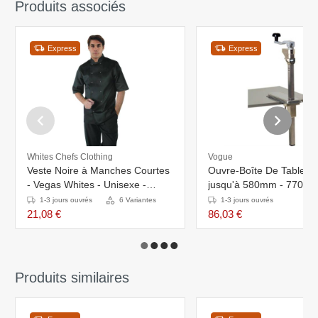
Produits associés
Express
Express
Whites Chefs Clothing
Vogue
Veste Noire à Manches Courtes
Ouvre-Boîte De Table In
- Vegas Whites - Unisexe -
jusqu'à 580mm - 770(h
Disponibles En 6 Tailles
1-3 jours ouvrés
6 Variantes
1-3 jours ouvrés
21,08 €
86,03 €
Produits similaires