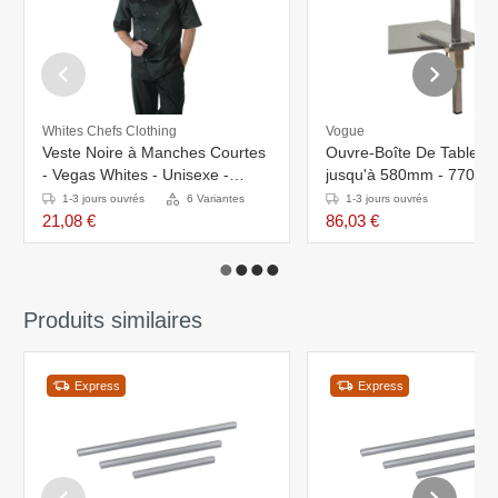
Whites Chefs Clothing
Vogue
Veste Noire à Manches Courtes
Ouvre-Boîte De Table In
- Vegas Whites - Unisexe -
jusqu'à 580mm - 770(h
Disponibles En 6 Tailles
1-3 jours ouvrés
6 Variantes
1-3 jours ouvrés
21,08 €
86,03 €
Produits similaires
Express
Express