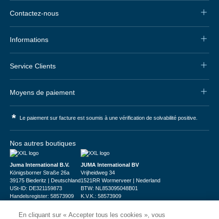
Contactez-nous
Informations
Service Clients
Moyens de paiement
*
Le paiement sur facture est soumis à une vérification de solvabilité positive.
Nos autres boutiques
Juma International B.V.
JUMA International BV
Königsborner Straße 26a
Vrijheidweg 34
39175 Biederitz | Deutschland
1521RR Wormerveer | Nederland
USt-ID: DE321159873
BTW: NL853095048B01
Handelsregister: 58573909
K.V.K.: 58573909
En cliquant sur « Accepter tous les cookies », vous