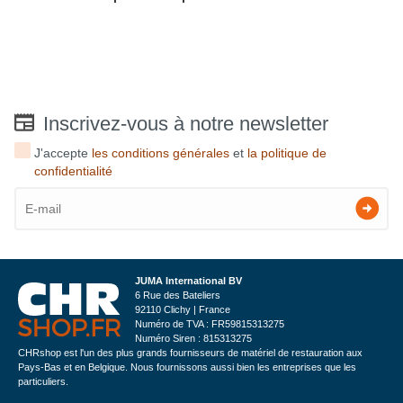
Inscrivez-vous à notre newsletter
J'accepte
les conditions générales
et
la politique de
confidentialité
JUMA International BV
6 Rue des Bateliers
92110 Clichy | France
Numéro de TVA : FR59815313275
Numéro Siren : 815313275
CHRshop est l'un des plus grands fournisseurs de matériel de restauration aux
Pays-Bas et en Belgique. Nous fournissons aussi bien les entreprises que les
particuliers.