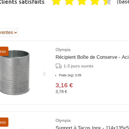
(basé
lients satisfaits
Olympia
ess
Récipient Boîte de Conserve - Ac
1-3 jours ouvrés
Poids (kg): 0.09
3,16 €
3,79 €
Olympia
ess
Support à Tacos Inox - 114x135x