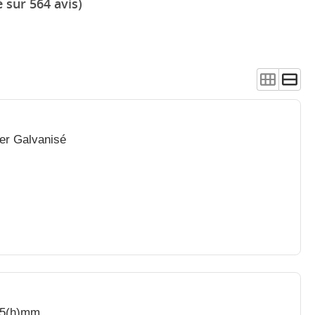
 sur 564 avis)
ier Galvanisé
55(h)mm