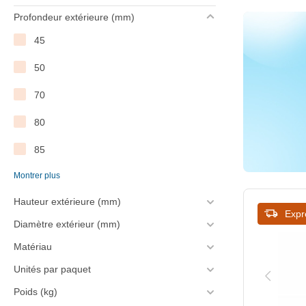
Profondeur extérieure (mm)
89
45
90
50
93
70
95
80
100
85
102
Montrer plus
90
105
Hauteur extérieure (mm)
95
110
Expr
Diamètre extérieur (mm)
98
114
Matériau
100
115
Unités par paquet
102
Poids (kg)
118