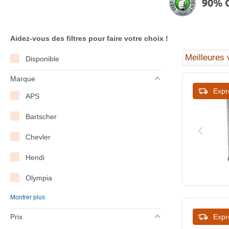
90% C
Aidez-vous des filtres pour faire votre choix !
Disponible
Marque
Expr
APS
Bartscher
Chevler
Hendi
Olympia
Montrer plus
Vogue
Prix
Expr
WAS Germany