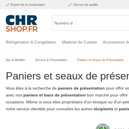
Expert de la restauration
Service de qualité
Numéro d'a
Réfrigération & Congélation
Matériel de Cuisine
Accessoires d
Bar & Mobilier
Service & Présentation
Paniers et Seaux de Présentation
Voir la catégorie Réfrigération & Congélation
Voir la catégorie Matériel de Cuisine
Voir la catégorie Accessoires de Cuisine
Voir la catégorie Maintien Chaud
Voir la catégorie Inox
Voir la catégorie Bar & Mobilier
Voir la catégorie Laverie & Hygiène
Paniers et seaux de présen
Vous êtes à la recherche de
paniers de présentation
pour offrir v
avec nos
paniers et bacs de présentation
bon marché pour offrir 
occasions. Même si vous êtes propriétaire d'un kiosque ou d'un petit
notre service clientèle pour connaître les autres
récipients
et
pani