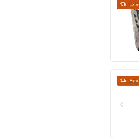
Expr
320
330
350
400
415
475
Expr