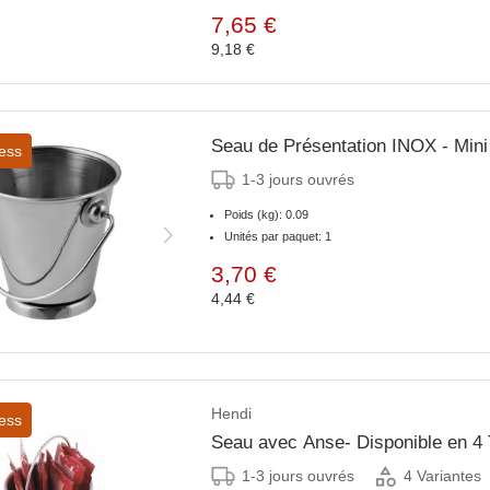
7,65 €
9,18 €
Seau de Présentation INOX - Min
ess
1-3 jours ouvrés
Poids (kg): 0.09
Unités par paquet: 1
3,70 €
4,44 €
Hendi
ess
Seau avec Anse- Disponible en 4 T
1-3 jours ouvrés
4 Variantes