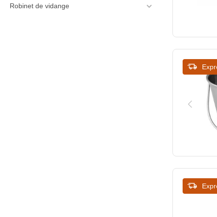
114
Robinet de vidange
120
120
125
125
126
130
Expr
130
135
135
150
142
190
150
200
160
209
190
210
200
Expr
215
230