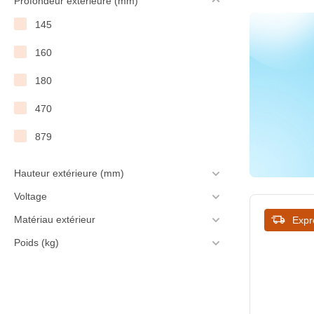
Profondeur extérieure (mm)
1000
145
1200
160
1400
180
1600
470
1800
879
2000
Hauteur extérieure (mm)
Voltage
Matériau extérieur
Expr
Poids (kg)