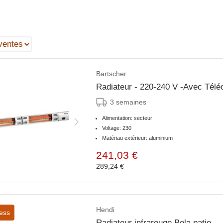
Bartscher
Radiateur - 220-240 V -Avec Té
3 semaines
Alimentation: secteur
Voltage: 230
Matériau extérieur: aluminium
241,03 €
289,24 €
Hendi
ess
Radiateur infrarouge Bola patio