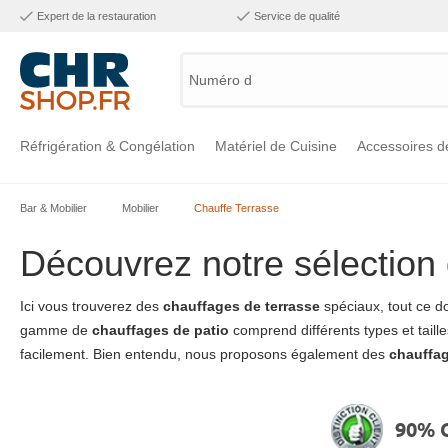
Expert de la restauration
Service de qualité
Numéro d'art
Réfrigération & Congélation
Matériel de Cuisine
Accessoires d
Bar & Mobilier
Mobilier
Chauffe Terrasse
Voir la catégorie Réfrigération & Congélation
Voir la catégorie Matériel de Cuisine
Voir la catégorie Accessoires de Cuisine
Voir la catégorie Maintien Chaud
Voir la catégorie Inox
Voir la catégorie Bar & Mobilier
Voir la catégorie Laverie & Hygiène
Découvrez notre sélectio
Ici vous trouverez des
chauffages de terrasse
spéciaux, tout ce do
gamme de
chauffages de patio
comprend différents types et taille
facilement. Bien entendu, nous proposons également des
chauffag
90% C