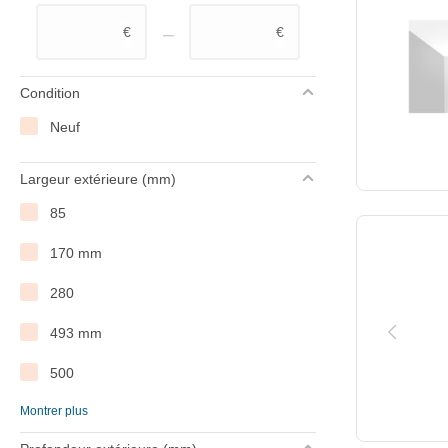
–
€
€
Condition
Neuf
Largeur extérieure (mm)
85
170 mm
280
493 mm
500
Montrer plus
660